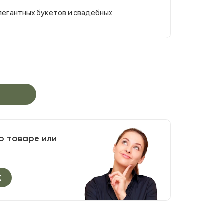
легантных букетов и свадебных
о товаре или
X