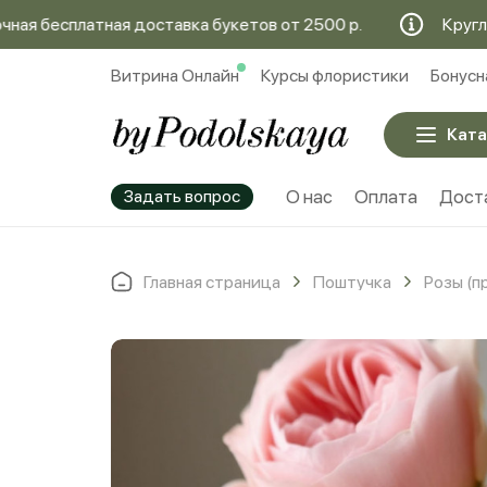
бесплатная доставка букетов от 2500 р.
Круглосуто
Витрина Онлайн
Курсы флористики
Бонусн
Ката
Задать вопрос
О нас
Оплата
Дост
Главная страница
Поштучка
Розы (п