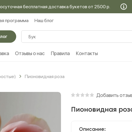
чная бесплатная доставка букетов от 2500 р.
Кругл
ая программа
Наш блог
лог
авка
Отзывы о нас
Правила
Контакты
ростые)
Пионовидная роза
Добавить отзы
Пионовидная роз
Описание: