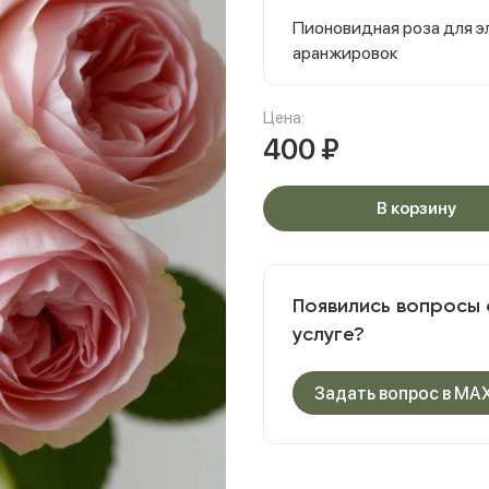
Пионовидная роза для э
аранжировок
Цена:
400
₽
В корзину
Появились вопросы 
услуге?
Задать вопрос в MA