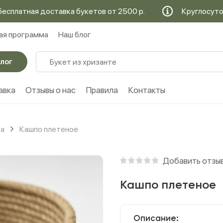
атная доставка букетов от 2500 р.
Круглосуточная 
ая программа
Наш блог
лог
авка
Отзывы о нас
Правила
Контакты
ка
Кашпо плетеное
Добавить отзы
Кашпо плетеное
Описание: