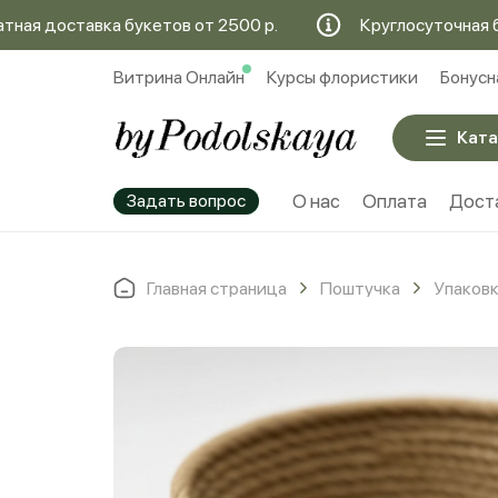
 доставка букетов от 2500 р.
Круглосуточная беспл
Витрина Онлайн
Курсы флористики
Бонусн
Ката
Задать вопрос
О нас
Оплата
Дост
Главная страница
Поштучка
Упаков