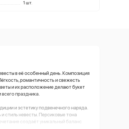
1 шт.
весты в её особенный день. Композиция
Лёгкость, романтичность и свежесть
веты и их расположение делают букет
 всего праздника.
диции и эстетику подвенечного наряда.
и стиль невесты. Персиковые тона
сочетание создаёт уникальный баланс