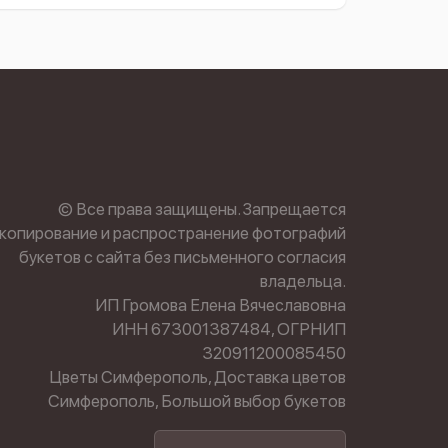
© Все права защищены. Запрещается
копирование и распространение фотографий
букетов с сайта без письменного согласия
владельца.
ИП Громова Елена Вячеславовна
ИНН 673001387484, ОГРНИП
320911200085450
Цветы Симферополь, Доставка цветов
Симферополь, Большой выбор букетов