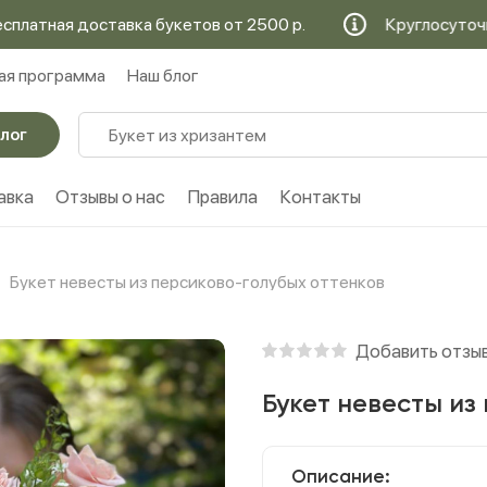
я доставка букетов от 2500 р.
Круглосуточная бес
ая программа
Наш блог
лог
авка
Отзывы о нас
Правила
Контакты
Букет невесты из персиково-голубых оттенков
Добавить отзы
Букет невесты из
Описание: