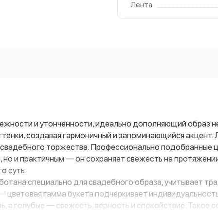
Лента
ежности и утончённости, идеально дополняющий образ не
оттенки, создавая гармоничный и запоминающийся акцент. 
у свадебного торжества. Профессионально подобранные ц
, но и практичным — он сохраняет свежесть на протяжении
о суть:
отана специально для свадебного образа, учитывает тра
— цветовая гамма букета подчёркивает индивидуальность 
ь, а голубые — свежесть, верность и спокойствие. Такое 
 подходящий для свадебного образа.