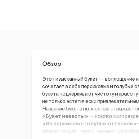
Обзор
Этот изысканный букет — воплощение н
сочетает в себе персиковые и голубые 
букета подчёркивают чистоту и красот
не только эстетически привлекательным
Название букета полностью отражает ег
«Букет невесты»
— композиция разраб
«Из персиково-голубых оттенков»
символизируют тепло, нежность и любов
между страстью и гармонией, идеально