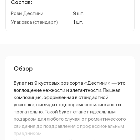
Состав:
Розы Дестини
9 шт.
Упаковка (стандарт)
1 шт.
Обзор
Букет
из
9
кустовых
роз
сорта
«Дестини»
— это
воплощение
нежности
и
элегантности.
Пышная
композиция,
оформленная
в
стандартной
упаковке,
выглядит
одновременно
изысканно
и
трогательно.
Такой
букет
станет
идеальным
подарком
для
любого
случая:
от
романтического
свидания
до
поздравления
с
профессиональным
праздником.