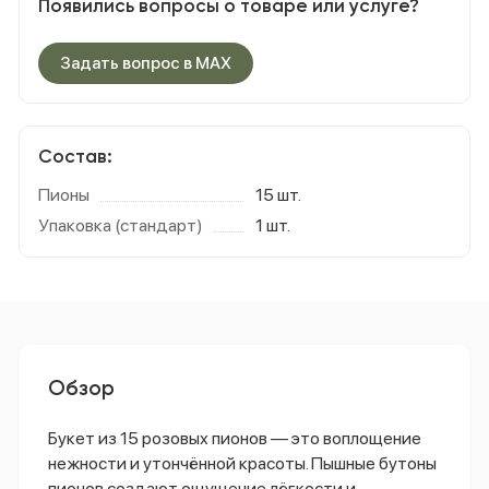
Появились вопросы о товаре или услуге?
Задать вопрос в MAX
Состав:
Пионы
15 шт.
Упаковка (стандарт)
1 шт.
Обзор
Букет
из
15
розовых
пионов
— это
воплощение
нежности
и
утончённой
красоты.
Пышные
бутоны
пионов
создают
ощущение
лёгкости
и