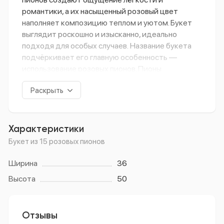
романтики,
а
их
насыщенный
розовый
цвет
наполняет
композицию
теплом
и
уютом.
Букет
выглядит
роскошно
и
изысканно,
идеально
подходя
для
особых
случаев.
Название
букета
подчёркивает
его
главную
особенность
—
использование
розовых
пионов.
Пионы
ассоциируются
с
богатством,
процветанием
и
Раскрыть
романтикой,
что
делает
букет
идеальным
подарком
для
выражения
чувств
и
пожеланий.
Цветовая
гамма
букета
представлена
нежными
розовыми
оттенками.
Характеристики
Эти
цвета
символизируют
любовь,
заботу
и
Букет из 15 розовых пионов
нежность,
создавая
атмосферу
тепла
и
гармонии.
Розовые
пионы
выглядят
особенно
Ширина
36
эффектно
благодаря
своей
пышности
и
Высота
50
насыщенности
цвета.
Теги:
пионы
букет из пионов
15 пионов
розовые пионы
монобукеты
монобукет
Отзывы
шикарные пионы
доставка цветов
симферополь