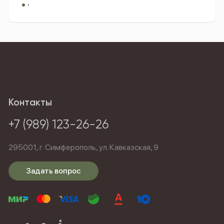
завершённость, подчёркивая траурный характер.
Контраст красного и чёрного создаёт
эмоционально насыщенное, но при этом
сдержанное сочетание, идеально подходящее
для прощания.
Теги:
доставка цветов
симферополь
цветы с
доставкой
купить букет
заказать цветы
доставка в Симферополе
заказать траурный букет
красные гвоздики
траурные цветы
букет на
Контакты
прощание
купить гвоздики
траурная композиция
+7 (989) 123-26-26
295001,
г. Симферополь,
ул. Кавказская, 9
Задать вопрос