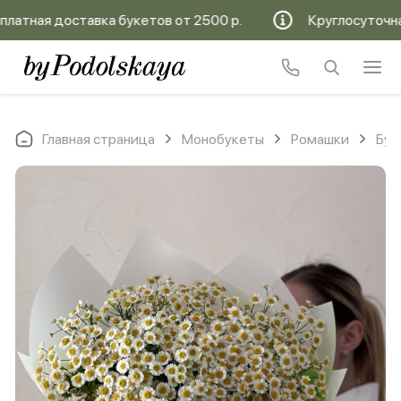
тная доставка букетов от 2500 р.
Круглосуточная б
Главная страница
Монобукеты
Ромашки
Бук