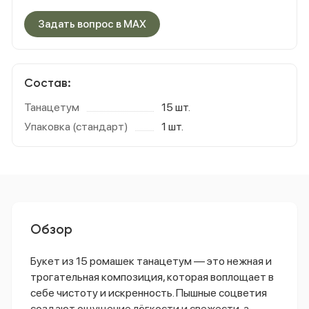
Задать вопрос в MAX
Состав:
Танацетум
15 шт.
Упаковка (стандарт)
1 шт.
Обзор
Букет
из
15
ромашек
танацетум
— это
нежная
и
трогательная
композиция,
которая
воплощает
в
себе
чистоту
и
искренность.
Пышные
соцветия
создают
ощущение
лёгкости
и
свежести,
а